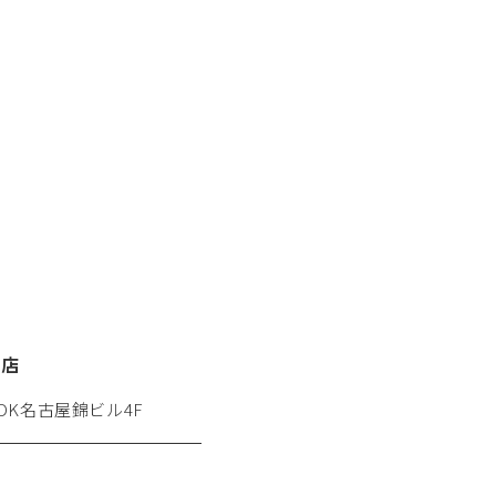
栄店
 DK名古屋錦ビル4F