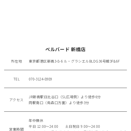
ベルバード 新橋店
所在地
東京都港区新橋3-8-6 ル・グラシエルBLDG36号館3F&6F
TEL
070-3124-8989
JR新橋駅日比谷口（SL広場側）より徒歩6分
アクセス
同駅南口（烏森口方面）より徒歩3分
年中無休
平日 12:00～24:00 土日祝日 9:00～24:00
営業時間