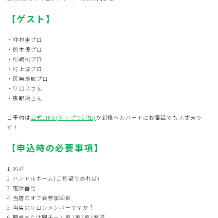
【ゲスト】
・
仲林圭プロ
・鈴木優プロ
・松嶋桃プロ
・村上淳プロ
・尻無濱航プロ
・ワロスさん
・虫眼鏡さん
ご予約は
公式LINE(タップで追加)
か新橋ベルバードにお電話でも大丈夫で
す！
【申込時の必要事項】
1.名前
2.ハンドルネーム(ご希望であれば)
3.電話番号
4.当店のオフ会参加回数
5.当店のサロンメンバーですか？
6.同卓または同チーム第1第2第3希望