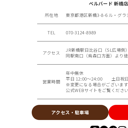
ベルバード 新橋
所在地
東京都港区新橋3-8-6 ル・グラシ
TEL
070-3124-8989
JR新橋駅日比谷口（SL広場側
アクセス
同駅南口（烏森口方面）より徒
年中無休
平日 12:00～24:00 土日祝日 9
営業時間
※変更になる場合がございます
公式WEBサイトをご覧くださ
アクセス・駐車場