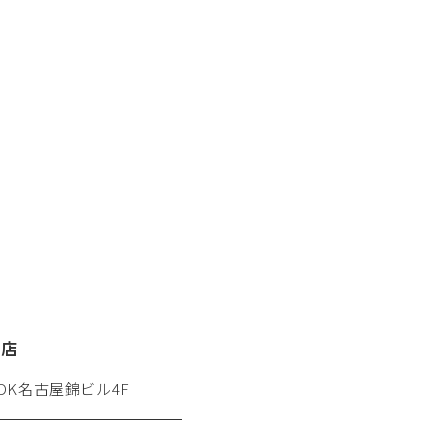
栄店
 DK名古屋錦ビル4F