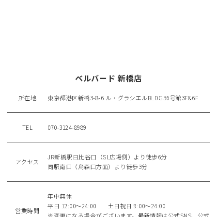
ベルバード 新橋店
所在地
東京都港区新橋3-8-6 ル・グラシエルBLDG36号館3F&6F
TEL
070-3124-8989
JR新橋駅日比谷口（SL広場側）より徒歩6分
アクセス
同駅南口（烏森口方面）より徒歩3分
年中無休
平日 12:00～24:00 土日祝日 9:00～24:00
営業時間
※変更になる場合がございます。最新情報は公式SNS、公式