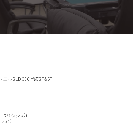
店
エルBLDG36号館3F&6F
）より徒歩6分
歩3分