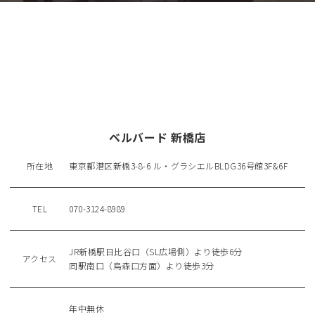
ベルバード 新橋店
所在地
東京都港区新橋3-8-6 ル・グラシエルBLDG36号館3F&6F
TEL
070-3124-8989
JR新橋駅日比谷口（SL広場側）より徒歩6分
アクセス
同駅南口（烏森口方面）より徒歩3分
年中無休