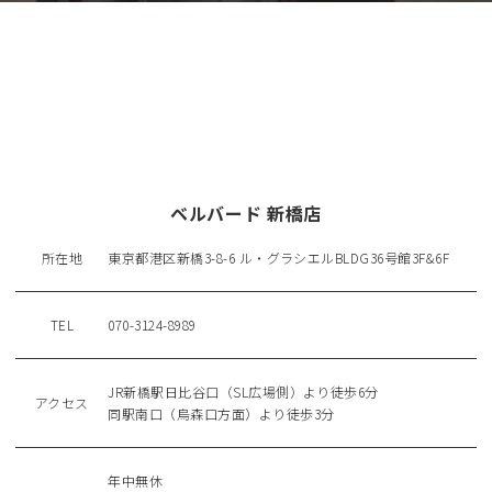
ベルバード 新橋店
所在地
東京都港区新橋3-8-6 ル・グラシエルBLDG36号館3F&6F
TEL
070-3124-8989
JR新橋駅日比谷口（SL広場側）より徒歩6分
アクセス
同駅南口（烏森口方面）より徒歩3分
年中無休