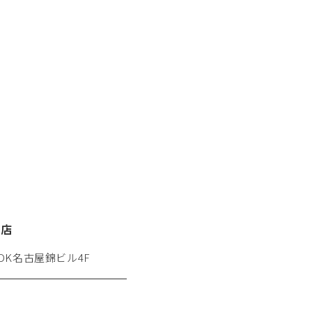
栄店
 DK名古屋錦ビル4F