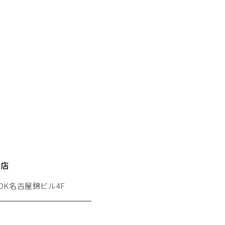
栄店
 DK名古屋錦ビル4F